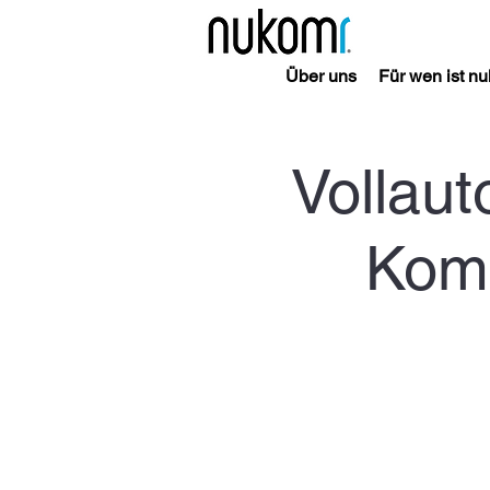
Über uns
Für wen ist n
Vollau
Komm