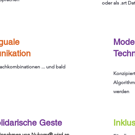
oder als .srt D
nguale
Mode
ikation
Techn
achkombinationen ... und bald
Konzipiert
Algorithm
werden
lidarische Geste
Inklus
 Einnahmen von Nukomr® wird an