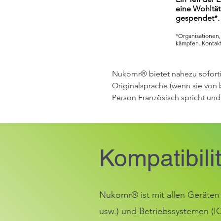
eine Wohltät
gespendet*
*Organisationen,
kämpfen. Kontakt
Nukomr® bietet nahezu soforti
Originalsprache (wenn sie von 
Person Französisch spricht und 
Diese beiden Optionen können
verschiedene Sprachen verfügba
Polnisch, Rumänisch, Tschechisc
Japanisch, Koreanisch ... und n
Kompatibilit
Außerdem wird Nukomr® demnäch
sofort das gesprochene Wort al
Nukomr® ist mit allen Geräten
usw.) und Betriebssystemen (